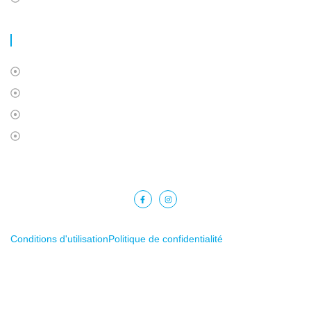
LIENS UTILES
À propos de nous
Contactez-nous
Politique de confidentialité
Conditions d'utilisation
Droits d'auteur © 2025 Barkat Financial. Tous droits réservés.
Conditions d'utilisation
Politique de confidentialité