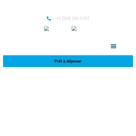
+1 (514) 316-3-317
Anglais
Français
Prêt à déposer
Maladie grave