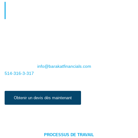
Prenez le contrôle de votre avenir
en toute confiance
Une maladie grave ne devrait pas compromettre votre stabilité
financière. Contactez Barakat Financials dès aujourd'hui et
commencez à bâtir un avenir sûr et sans souci.
Pour plus d'informations ou pour prendre rendez-vous, envoyez-
nous un courriel
info@barakatfinancials.com
ou appelez-nous au
514-316-3-317
. Your peace of mind is just a step away.
Obtenir un devis dès maintenant
PROCESSUS DE TRAVAIL