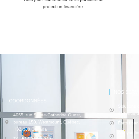
protection financière.
NOS SERV
COORDONNÉES
Solutions 
de tenue d
4055, rue Sainte-Catherine Ouest,
bureau 150, Westmount, Québec,
États fina
H3Z 3J8 Canada
Analyse fi
Tél. 514-316-3-317