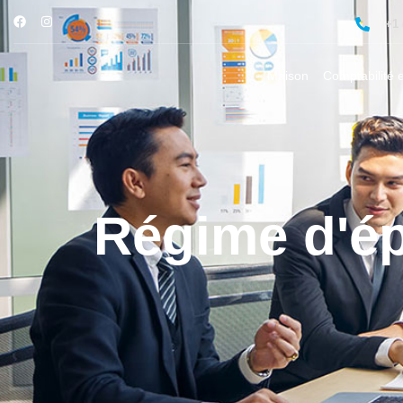
+1 
Maison
Comptabilité e
Régime d'ép