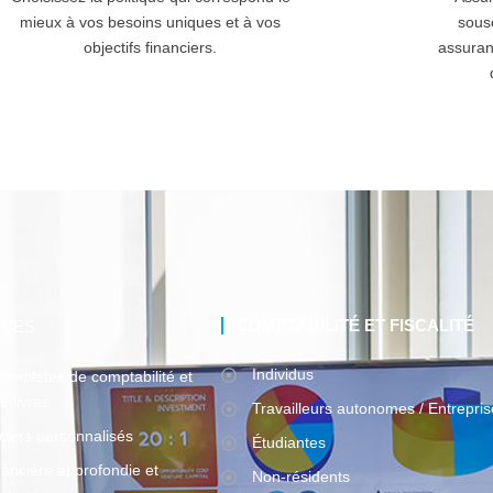
mieux à vos besoins uniques et à vos
sous
objectifs financiers.
assuran
COMPTABILITÉ ET FISCALITÉ
ICES
Individus
complètes de comptabilité et
e livres
Travailleurs autonomes / Entrepris
nciers personnalisés
Étudiantes
nancière approfondie et
Non-résidents