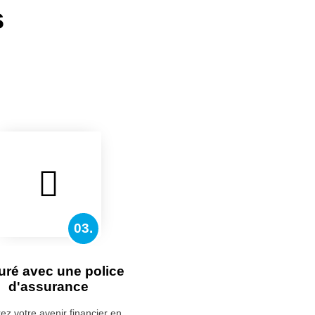
s
03.
uré avec une police
d'assurance
ez votre avenir financier en