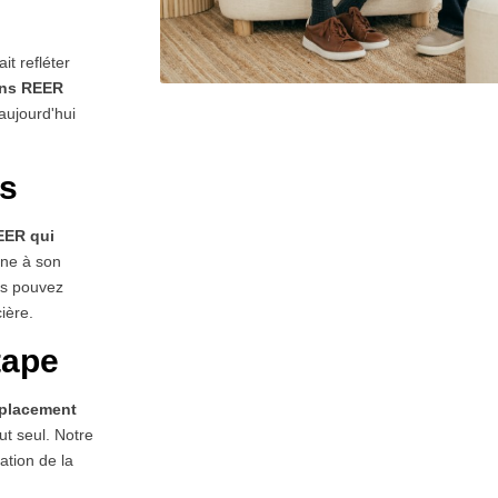
it refléter
ons REER
aujourd'hui
ts
EER qui
nne à son
us pouvez
cière.
tape
 placement
ut seul. Notre
cation de la