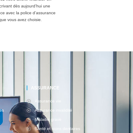
crivant dès aujourd’hui une
ce avec la police d’assurance
que vous avez choisie.
ASSURANCE
Assurance vie
es
Assurance invalidité
Maladie grave
Santé et soins dentaires