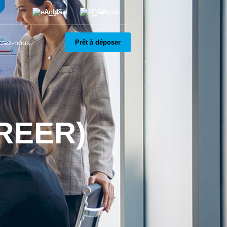
Anglais
Français
ctez-nous
Prêt à déposer
(REER)