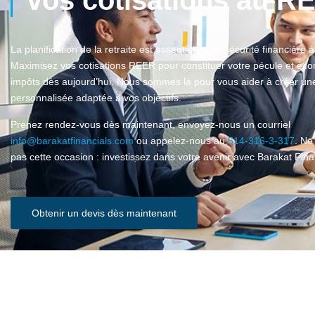
vos cotisations au R
La planification de la retraite est essentielle à la sécurité financière 
Maximisez vos cotisations REER pour constituer votre pécule et éc
impôts dès aujourd’hui. Nous sommes là pour vous aider à créer une
personnalisée adaptée à vos objectifs.
Prenez rendez-vous dès maintenant, envoyez-nous un courriel
info@barakatfinancials.com
ou appelez-nous au
514-316-3-317
. N
pas cette occasion : investissez dans votre avenir avec Barakat Finan
Obtenir un devis dès maintenant