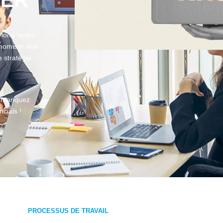
EER
à long terme.
onomiser des
 stratégie
e manquez
cials !
PROCESSUS DE TRAVAIL