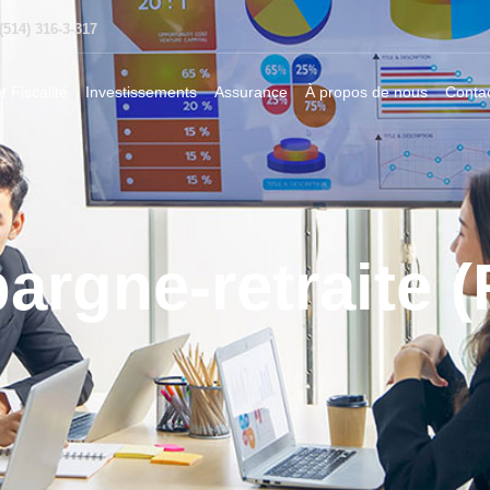
(514) 316-3-317
t Fiscalité
Investissements
Assurance
À propos de nous
Conta
argne-retraite 