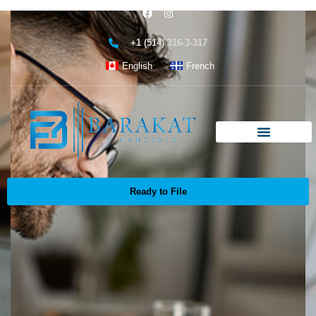
+1 (514) 316-3-317
English
French
Ready to File